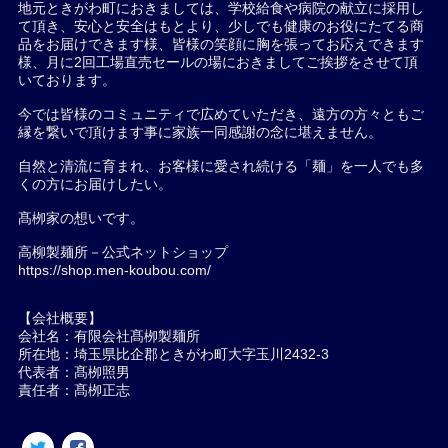
地元ときがわ町におきましては、学校給食や病院の献立に採用し
て頂き、安心と安全はもとより、少しでも健康のお役にたてる商
品をお届けできます様、皆様の笑顔に胸を張ってお応えできます
様、月に2回工場直売セールの場におきましてご挨拶をさせて頂
いております。
今では皆様のコミュニティで広めていただき、遠方の方々ともご
縁を繋いで頂けます事に家族一同感謝の念に堪えません。
自然と清流に育まれ、お客様に愛され続ける「麺」を一人でも多
くの方にお届けしたい。
髙栁家の想いです。
高柳製麺所－公式ネットショップ
https://shop.men-koubou.com/
【会社概要】
会社名：有限会社髙栁製麺所
所在地：埼玉県比企郡ときがわ町大字玉川2432-3
代表者：髙栁照男
責任者：髙栁正志