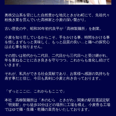
奥秩父山系を背にした自然豊かな地元ときがわ町にて、先祖代々
粉挽き業を営んでいた髙栁家と小麦の深い繋がり。
古い歴史の中、昭和30年初代良平が「髙栁製麺所」を創業。
小麦を知り尽しているからこそ、手をかける事、時間をかける事
を惜しまずもっと美味しく、もっと品質の良い…と麺への探究心
は止む事を知りません。
その想いは初代から二代目、二代目から三代目へと受け継がれ、
年を重ねるごとに古き良きを守りつつ、これからも進化し続けて
いきます。
それが、私共ができる社会貢献であり、お客様へ感謝の気持ちを
表す事だと信じ、今日も真剣に小麦と向き合っております。
「ずっとここに、これからもここで」
本社 高柳製麺所は「木のむら ときがわ」関東の駅百選認定駅
「明覚駅」から徒歩10分ほどの場所に工場を構え、小麦香る工場
ではゆで麺・生麺・乾麺の直売をいたしております。