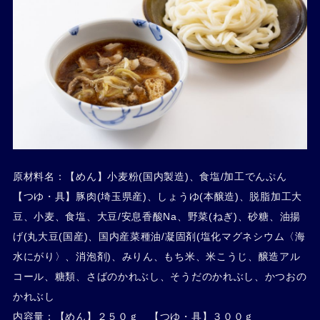
原材料名：【めん】小麦粉(国内製造)、食塩/加工でんぷん
【つゆ・具】豚肉(埼玉県産)、しょうゆ(本醸造)、脱脂加工大
豆、小麦、食塩、大豆/安息香酸Na、野菜(ねぎ)、砂糖、油揚
げ(丸大豆(国産)、国内産菜種油/凝固剤(塩化マグネシウム〈海
水にがり〉、消泡剤)、みりん、もち米、米こうじ、醸造アル
コール、糖類、さばのかれぶし、そうだのかれぶし、かつおの
かれぶし
内容量：【めん】２５０ｇ 【つゆ・具】３００ｇ