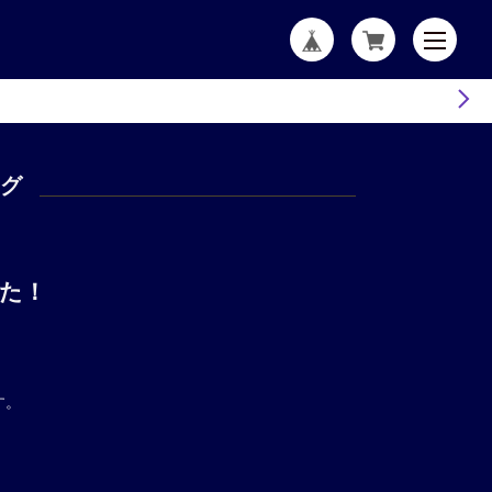
ログ
した！
す。
。